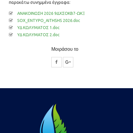
παρακάτω συνημμένα έγγραφα:
ΑΝΑΚΟΙΝΩΣΗ 2026 9ΔΧΣΟΚΒ7-ΩΚΞ
SOX_ENTYPO_AITHSHS 2026.doc
ΥΔ ΚΩΛΥΜΑΤΟΣ 1.doc
ΥΔ ΚΩΛΥΜΑΤΟΣ 2.doc
Μοιράσου το
Κοινοποίηση
Κοινοποίηση
στο
στο
Facebook
Google
Plus