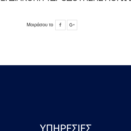
Μοιράσου το
Κοινοποίηση
Κοινοποίηση
στο
στο
Facebook
Google
Plus
ΥΠΗΡΕΣΊΕΣ