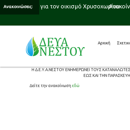
 υδροδότησης για τον οικισμό Χρυσοχωρίου
Ανακοίνω
Ανακοινώσεις:
Αρχική
Σχετικ
Η Δ.Ε.Υ.Α.ΝΕΣΤΟΥ ΕΝΗΜΕΡΏΝΕΙ ΤΟΥΣ ΚΑΤΑΝΑΛΩΤΕΣ,
ΕΩΣ ΚΑΙ ΤΗΝ ΠΑΡΑΣΚΕΥΗ
Δείτε την ανακοίνωση
εδώ