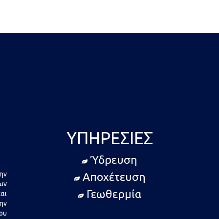
Plus
ΥΠΗΡΕΣΊΕΣ
Ύδρευση
ην
Αποχέτευση
ων
Γεωθερμία
αι
ην
ου