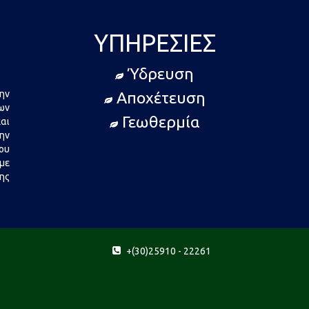
ΥΠΗΡΕΣΊΕΣ
Ύδρευση
ην
Αποχέτευση
ων
Γεωθερμία
αι
ην
ου
με
ης
+(30)25910 - 22261