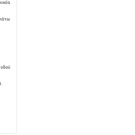
ιχεία
ακάτω
 οδού
1.