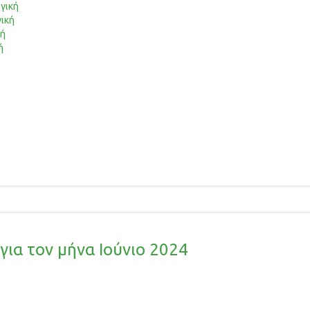
γική
ική
κή
ή
ια τον μήνα Ιούνιο 2024