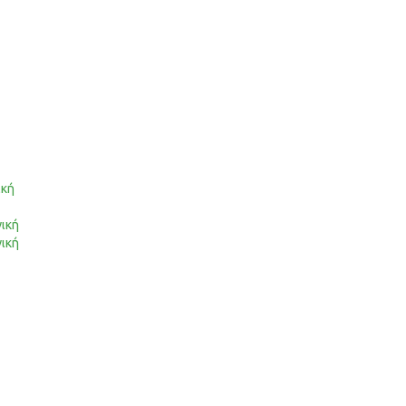
ική
ική
ική