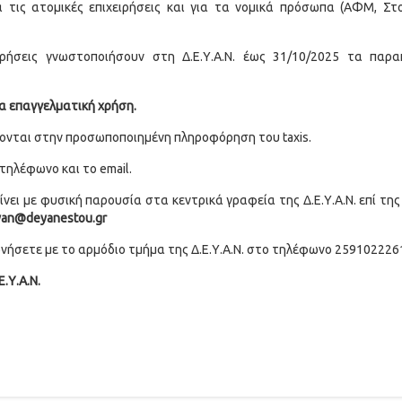
 τις ατομικές επιχειρήσεις και για τα νομικά πρόσωπα (ΑΦΜ, Στο
ρήσεις γνωστοποιήσουν στη Δ.Ε.Υ.Α.Ν. έως 31/10/2025 τα παρ
ια επαγγελματική χρήση.
ίζονται στην προσωποποιημένη πληροφόρηση του taxis.
 τηλέφωνο και το email.
ει με φυσική παρουσία στα κεντρικά γραφεία της Δ.Ε.Υ.Α.Ν. επί της
yan@deyanestou.gr
ωνήσετε με το αρμόδιο τμήμα της Δ.Ε.Υ.Α.Ν. στο τηλέφωνο 259102226
.Υ.Α.Ν.