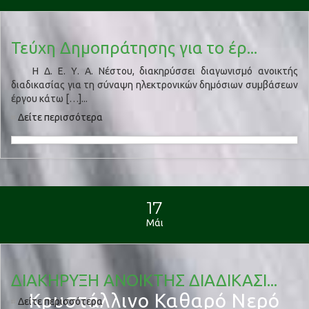
Τεύχη Δημοπράτησης για το έρ...
Η Δ. Ε. Υ. Α. Νέστου, διακηρύσσει διαγωνισμό ανοικτής
διαδικασίας για τη σύναψη ηλεκτρονικών δημόσιων συμβάσεων
έργου κάτω […]...
Δείτε περισσότερα
17
Μάι
ΔΙΑΚΗΡΥΞΗ ΑΝΟΙΚΤΗΣ ΔΙΑΔΙΚΑΣΙ...
Κρυστάλλινο Καθαρό Νερό
Δείτε περισσότερα